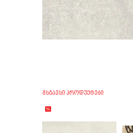
ᲛᲡᲒᲐᲕᲡᲘ ᲞᲠᲝᲓᲣᲥᲢᲔᲑᲘ