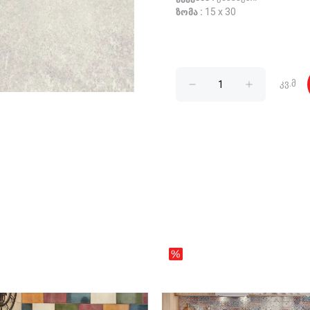
ზომა :
15 x 30
კვ.მ