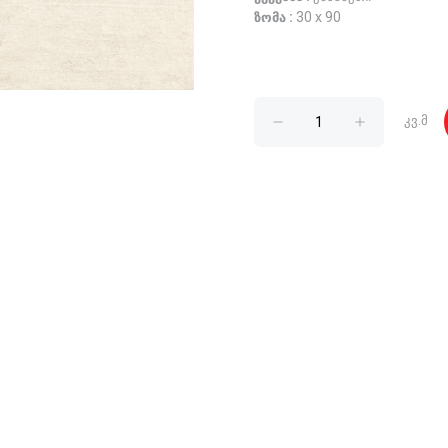
ზომა :
30 x 90
კვ.მ