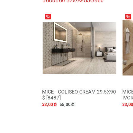
ᲛᲡᲒᲐᲕᲡᲘ ᲞᲠᲝᲓᲣᲥᲢᲔᲑᲘ
MICE - COLISEO CREAM 29.5X90
MIC
დამატება
$ [8487]
IVOR
33,00 ₾
55,00 ₾
33,00