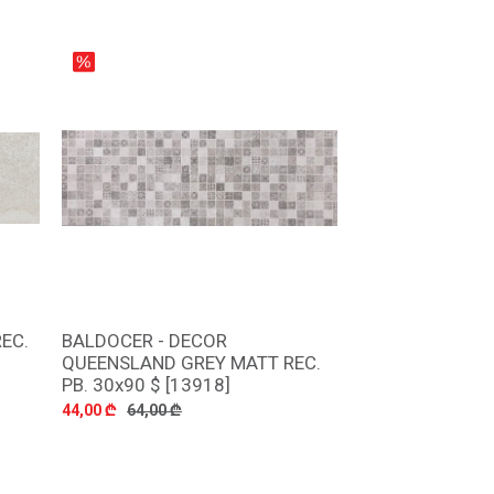
EC.
BALDOCER - DECOR
დამატება
QUEENSLAND GREY MATT REC.
PB. 30x90 $ [13918]
44,00 ₾
64,00 ₾