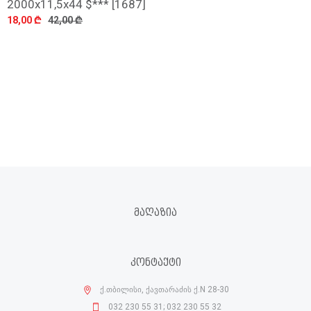
2000x11,5x44 $*** [1687]
18,00 ₾
42,00 ₾
ᲛᲐᲦᲐᲖᲘᲐ
ᲙᲝᲜᲢᲐᲥᲢᲘ
ქ.თბილისი, ქავთარაძის ქ.N 28-30
032 230 55 31; 032 230 55 32