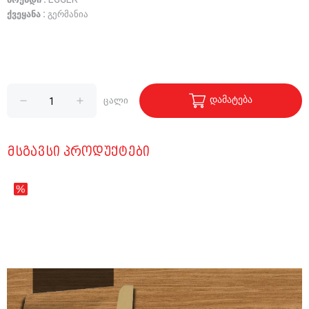
ბრენდი :
EGGER
ქვეყანა :
გერმანია
დამატება
ცალი
ᲛᲡᲒᲐᲕᲡᲘ ᲞᲠᲝᲓᲣᲥᲢᲔᲑᲘ