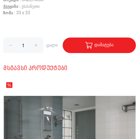
ბრენდი :
UNDEFASA
ქვეყანა :
ესპანეთი
ზომა :
33 x 33
დამატება
ცალი
ᲛᲡᲒᲐᲕᲡᲘ ᲞᲠᲝᲓᲣᲥᲢᲔᲑᲘ