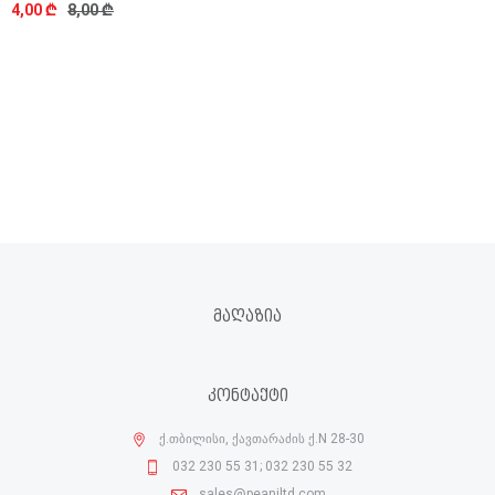
4,00 ₾
8,00 ₾
ᲛᲐᲦᲐᲖᲘᲐ
ᲙᲝᲜᲢᲐᲥᲢᲘ
ქ.თბილისი, ქავთარაძის ქ.N 28-30
032 230 55 31; 032 230 55 32