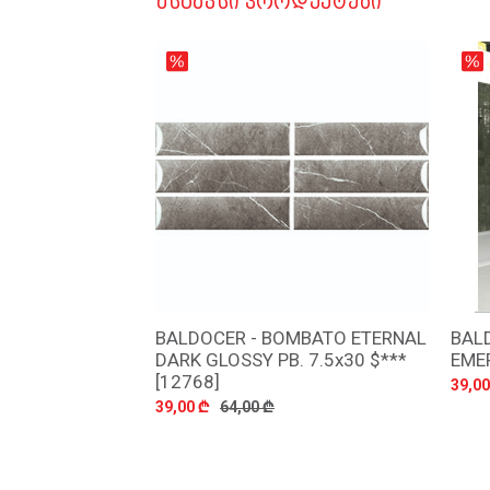
ᲛᲡᲒᲐᲕᲡᲘ ᲞᲠᲝᲓᲣᲥᲢᲔᲑᲘ
BALDOCER - BOMBATO ETERNAL
BAL
დამატება
DARK GLOSSY PB. 7.5x30 $***
EMER
[12768]
39,00
39,00 ₾
64,00 ₾