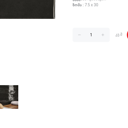
ზომა :
7.5 x 30
კვ.მ