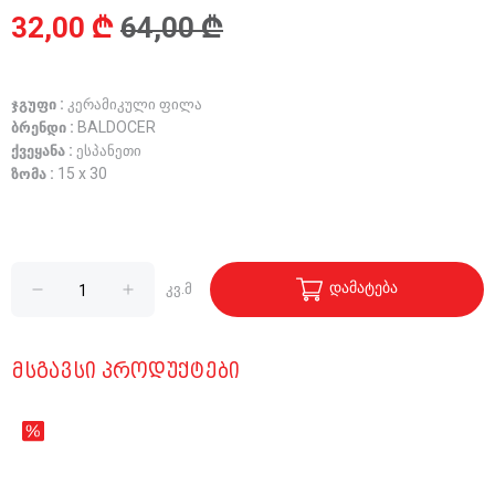
32,00 ₾
64,00 ₾
ჯგუფი :
კერამიკული ფილა
ბრენდი :
BALDOCER
ქვეყანა :
ესპანეთი
ზომა :
15 x 30
დამატება
კვ.მ
ᲛᲡᲒᲐᲕᲡᲘ ᲞᲠᲝᲓᲣᲥᲢᲔᲑᲘ