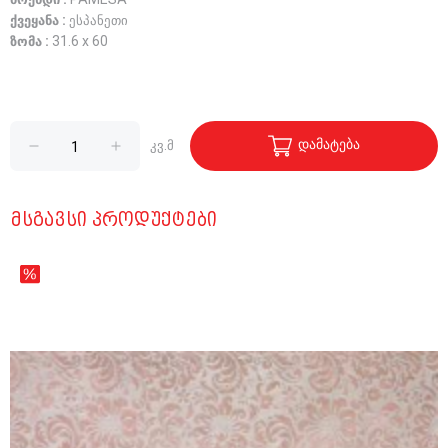
ბრენდი :
PAMESA
ქვეყანა :
ესპანეთი
ზომა :
31.6 x 60
დამატება
კვ.მ
ᲛᲡᲒᲐᲕᲡᲘ ᲞᲠᲝᲓᲣᲥᲢᲔᲑᲘ