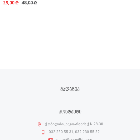
29,00 ₾
48,00 ₾
ᲛᲐᲦᲐᲖᲘᲐ
ᲙᲝᲜᲢᲐᲥᲢᲘ
ქ.თბილისი, ქავთარაძის ქ.N 28-30
032 230 55 31; 032 230 55 32