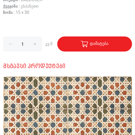
ბრენდი :
BALDOCER
ქვეყანა :
ესპანეთი
ზომა :
15 x 30
დამატება
კვ.მ
ᲛᲡᲒᲐᲕᲡᲘ ᲞᲠᲝᲓᲣᲥᲢᲔᲑᲘ