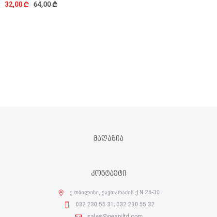
32,00 ₾
64,00 ₾
ᲛᲐᲦᲐᲖᲘᲐ
ᲙᲝᲜᲢᲐᲥᲢᲘ
ქ.თბილისი, ქავთარაძის ქ.N 28-30
032 230 55 31; 032 230 55 32