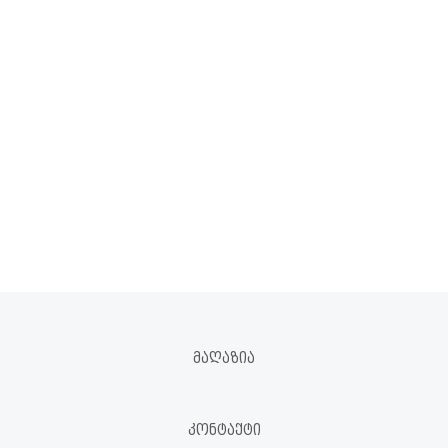
ᲛᲐᲦᲐᲖᲘᲐ
ᲙᲝᲜᲢᲐᲥᲢᲘ